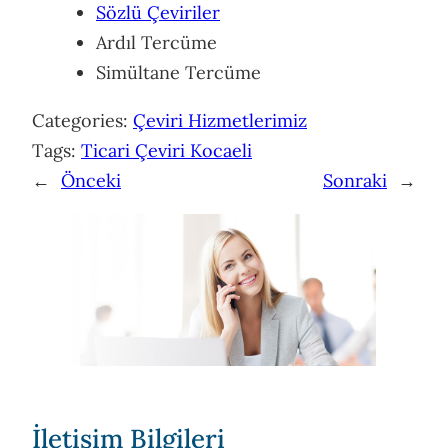
Sözlü Çeviriler
Ardıl Tercüme
Simültane Tercüme
Categories:
Çeviri Hizmetlerimiz
Tags:
Ticari Çeviri Kocaeli
←
Önceki
Sonraki
→
İletişim Bilgileri